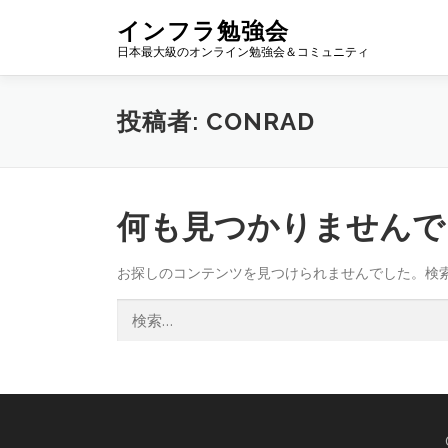
コ
インフラ勉強会
ン
日本最大級のオンライン勉強会＆コミュニティ
テ
ン
ツ
投稿者:
CONRAD
へ
ス
キ
ッ
プ
何も見つかりませんで
お探しのコンテンツを見つけられませんでした。検
検
索: