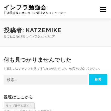
コ
インフラ勉強会
ン
メニュー
テ
日本最大級のオンライン勉強会＆コミュニティ
ン
ツ
へ
TOP
カレンダー
視聴方法
登壇方法
WIKI
投稿者:
KATZEMIKE
ス
みけねこ 駆け出しインフラエンジニア
キ
ッ
プ
何も見つかりませんでした
お探しのコンテンツを見つけられませんでした。検索をお試しください。
検
索:
視聴はここから