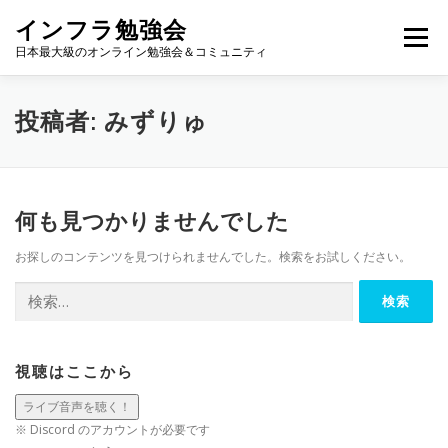
コ
インフラ勉強会
ン
メニュー
テ
日本最大級のオンライン勉強会＆コミュニティ
ン
ツ
へ
TOP
カレンダー
視聴方法
登壇方法
WIKI
投稿者:
みずりゅ
ス
キ
ッ
プ
何も見つかりませんでした
お探しのコンテンツを見つけられませんでした。検索をお試しください。
検
索:
視聴はここから
※ Discord のアカウントが必要です