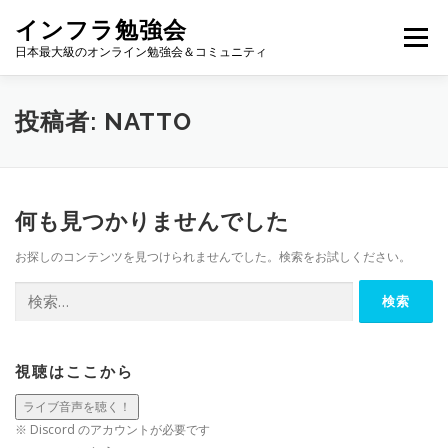
コ
インフラ勉強会
ン
メニュー
テ
日本最大級のオンライン勉強会＆コミュニティ
ン
ツ
へ
TOP
カレンダー
視聴方法
登壇方法
WIKI
投稿者:
NATTO
ス
キ
ッ
プ
何も見つかりませんでした
お探しのコンテンツを見つけられませんでした。検索をお試しください。
検
索:
視聴はここから
※ Discord のアカウントが必要です