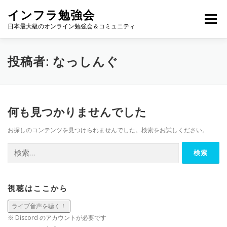
コ
インフラ勉強会
ン
メニュー
テ
日本最大級のオンライン勉強会＆コミュニティ
ン
ツ
へ
TOP
カレンダー
視聴方法
登壇方法
WIKI
投稿者:
なっしんぐ
ス
キ
ッ
プ
何も見つかりませんでした
お探しのコンテンツを見つけられませんでした。検索をお試しください。
検
索:
視聴はここから
※ Discord のアカウントが必要です