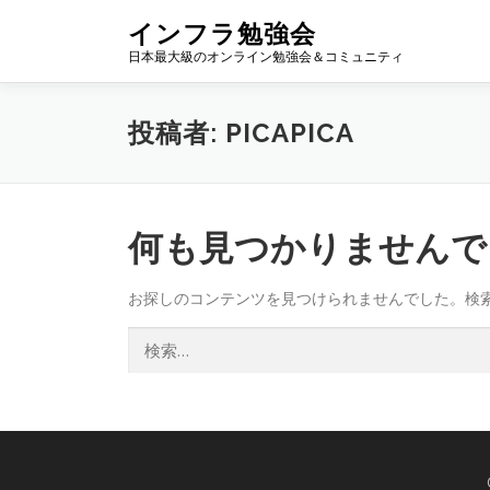
コ
インフラ勉強会
ン
日本最大級のオンライン勉強会＆コミュニティ
テ
ン
ツ
投稿者:
PICAPICA
へ
ス
キ
ッ
プ
何も見つかりませんで
お探しのコンテンツを見つけられませんでした。検
検
索: