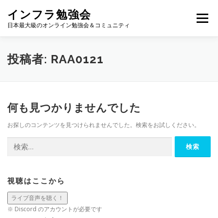
コ
インフラ勉強会
ン
メニュー
テ
日本最大級のオンライン勉強会＆コミュニティ
ン
ツ
へ
TOP
カレンダー
視聴方法
登壇方法
WIKI
投稿者:
RAA0121
ス
キ
ッ
プ
何も見つかりませんでした
お探しのコンテンツを見つけられませんでした。検索をお試しください。
検
索:
視聴はここから
※ Discord のアカウントが必要です