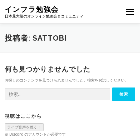
コ
インフラ勉強会
ン
メニュー
テ
日本最大級のオンライン勉強会＆コミュニティ
ン
ツ
へ
TOP
カレンダー
視聴方法
登壇方法
WIKI
投稿者:
SATTOBI
ス
キ
ッ
プ
何も見つかりませんでした
お探しのコンテンツを見つけられませんでした。検索をお試しください。
検
索:
視聴はここから
※ Discord のアカウントが必要です