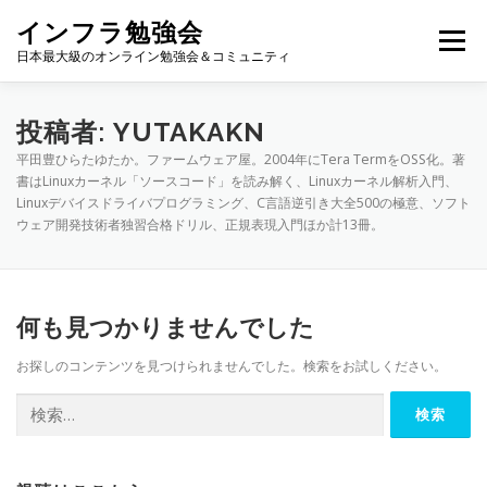
コ
インフラ勉強会
ン
メニュー
テ
日本最大級のオンライン勉強会＆コミュニティ
ン
ツ
へ
TOP
カレンダー
視聴方法
登壇方法
WIKI
投稿者:
YUTAKAKN
ス
平田豊ひらたゆたか。ファームウェア屋。2004年にTera TermをOSS化。著
キ
書はLinuxカーネル「ソースコード」を読み解く、Linuxカーネル解析入門、
ッ
Linuxデバイスドライバプログラミング、C言語逆引き大全500の極意、ソフト
プ
ウェア開発技術者独習合格ドリル、正規表現入門ほか計13冊。
何も見つかりませんでした
お探しのコンテンツを見つけられませんでした。検索をお試しください。
検
索: