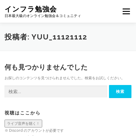
コ
インフラ勉強会
ン
メニュー
テ
日本最大級のオンライン勉強会＆コミュニティ
ン
ツ
へ
TOP
カレンダー
視聴方法
登壇方法
WIKI
投稿者:
YUU_11121112
ス
キ
ッ
プ
何も見つかりませんでした
お探しのコンテンツを見つけられませんでした。検索をお試しください。
検
索:
視聴はここから
※ Discord のアカウントが必要です