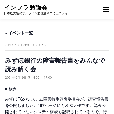
コ
インフラ勉強会
ン
メニュー
テ
日本最大級のオンライン勉強会＆コミュニティ
ン
ツ
へ
TOP
カレンダー
視聴方法
登壇方法
WIKI
« イベント一覧
ス
キ
ッ
このイベントは終了しました。
プ
みずほ銀行の障害報告書をみんなで
読み解く会
2021年6月19日 @ 14:00
～
17:00
■ 概要
みずほFGのシステム障害特別調査委員会が、調査報告書
を公開しました。167ページにも及ぶ大作です。普段公
開されていないシステム構成も記載されているので、行