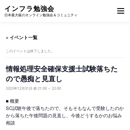
コ
インフラ勉強会
ン
メニュー
テ
日本最大級のオンライン勉強会＆コミュニティ
ン
ツ
へ
TOP
カレンダー
視聴方法
登壇方法
WIKI
« イベント一覧
ス
キ
ッ
このイベントは終了しました。
プ
情報処理安全確保支援士試験落ちた
ので愚痴と見直し
2023年12月31日 @ 21:00
～
22:00
■ 概要
SC試験午後で落ちたので、そもそもなんで受験したのか
から落ちた午後問題の見直し、今後どうするかのお悩み
相談