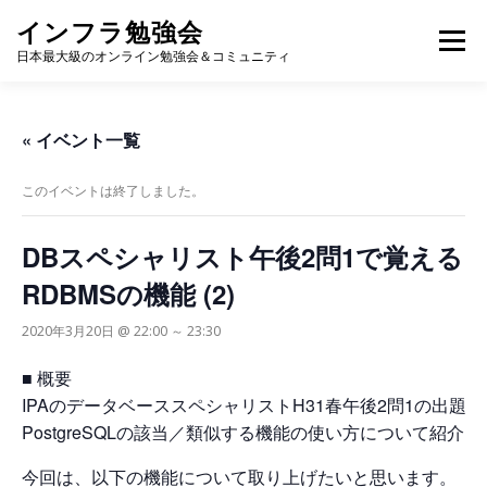
コ
インフラ勉強会
ン
メニュー
テ
日本最大級のオンライン勉強会＆コミュニティ
ン
ツ
へ
TOP
カレンダー
視聴方法
登壇方法
WIKI
« イベント一覧
ス
キ
ッ
このイベントは終了しました。
プ
DBスペシャリスト午後2問1で覚える
RDBMSの機能 (2)
2020年3月20日 @ 22:00
～
23:30
■ 概要
IPAのデータベーススペシャリストH31春午後2問1の出題で
PostgreSQLの該当／類似する機能の使い方について紹介
今回は、以下の機能について取り上げたいと思います。