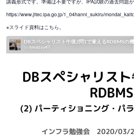
講義形式です。準備は不要ですが、IPA試験の過去問題が
https://www.jitec.ipa.go.jp/1_04hanni_sukiru/mondai_kaito
※スライド資料はこちら。