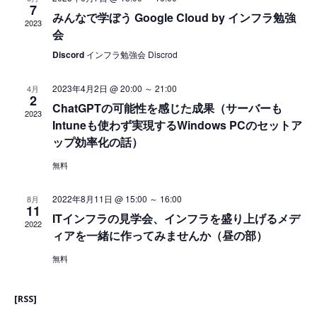
カ
ー
7
ー
みんなで学ぼう Google Cloud by インフラ勉強
レ
2023
シ
シ
会
ョ
ン
ョ
ン
Discord
インフラ勉強会 Discrod
ダ
ン
ー
2023年4月2日 @ 20:00
～
21:00
4月
2
ChatGPTの可能性を感じた成果（サーバーも
2023
Intuneも使わず実現するWindows PCのセットア
ップ効率化の話）
無料
2022年8月11日 @ 15:00
～
16:00
8月
11
ITインフラの見学会、インフラを盛り上げるメデ
2022
ィアを一緒に作ってみませんか（昼の部）
無料
[RSS]