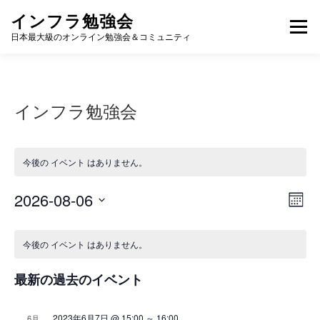
コ
インフラ勉強会
ン
メニュー
テ
日本最大級のオンライン勉強会＆コミュニティ
ン
ツ
へ
TOP
カレンダー
視聴方法
登壇方法
WIKI
ス
インフラ勉強会
キ
ッ
プ
今後の イベント はありません。
イ
2026-08-06
ビ
カ
ベ
ュ
日
レ
ン
イ
ン
付
ー
ト
ダ
今後の イベント はありません。
を
ベ
ビ
の
ー
選
ュ
ン
ナ
表
択
ー
最新の過去のイベント
示
ト
ビ
ナ
の
ビ
ゲ
ゲ
2023年6月7日 @ 15:00
～
16:00
6月