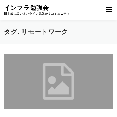
コ
インフラ勉強会
ン
メニュー
テ
日本最大級のオンライン勉強会＆コミュニティ
ン
ツ
へ
TOP
カレンダー
視聴方法
登壇方法
WIKI
タグ:
リモートワーク
ス
キ
ッ
プ