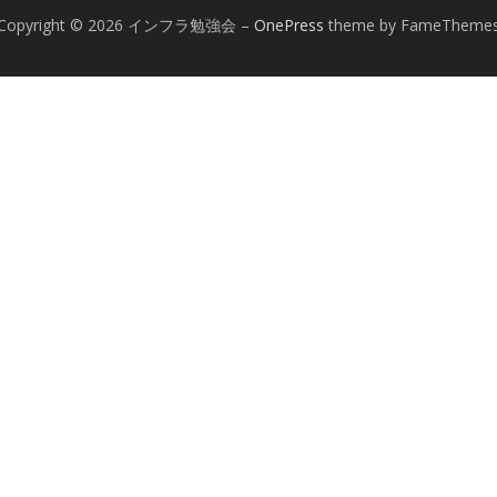
Copyright © 2026 インフラ勉強会
–
OnePress
theme by FameTheme