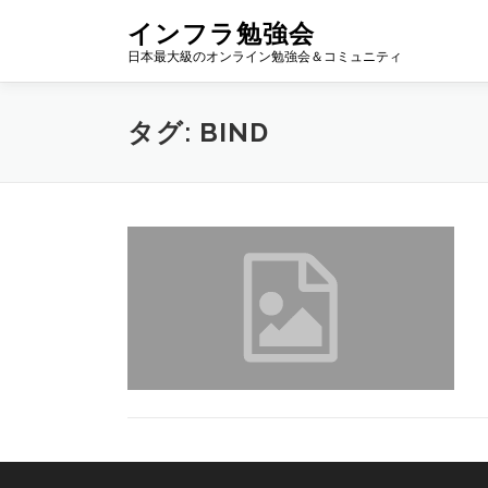
コ
インフラ勉強会
ン
日本最大級のオンライン勉強会＆コミュニティ
テ
ン
ツ
タグ:
BIND
へ
ス
キ
ッ
プ