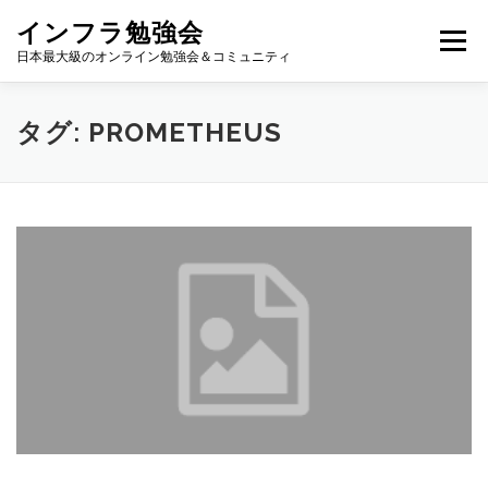
コ
インフラ勉強会
ン
メニュー
テ
日本最大級のオンライン勉強会＆コミュニティ
ン
ツ
へ
TOP
カレンダー
視聴方法
登壇方法
WIKI
タグ:
PROMETHEUS
ス
キ
ッ
プ