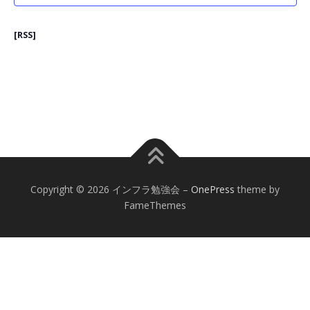
0
2
[RSS]
6
年
7
月
6
日
Copyright © 2026 インフラ勉強会
–
OnePress
theme by
FameThemes