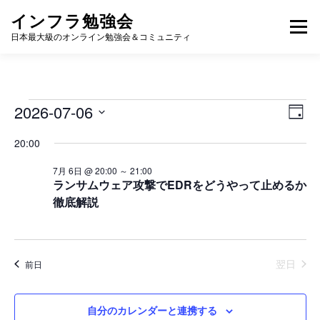
コ
インフラ勉強会
ン
メニュー
テ
日本最大級のオンライン勉強会＆コミュニティ
ン
ツ
へ
TOP
カレンダー
視聴方法
登壇方法
WIKI
ス
キ
イ
イ
2026-07-06
ビ
日
ベ
ッ
ュ
日
付
ベ
ン
プ
20:00
付
ー
ト
を
ン
ビ
の
7月 6日 @ 20:00
～
21:00
選
ュ
ナ
ランサムウェア攻撃でEDRをどうやって止めるか
ト
択
ー
徹底解説
ビ
ナ
f
ビ
ゲ
ゲ
ー
o
ー
シ
シ
翌日
前日
r
ョ
ョ
ン
2
ン
自分のカレンダーと連携する