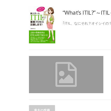
“What’s ITIL?”
｢ITIL、なにそれ？オイシイの
投
過去の投稿