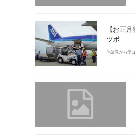
【お正月
ツボ
他業界から学ぼ