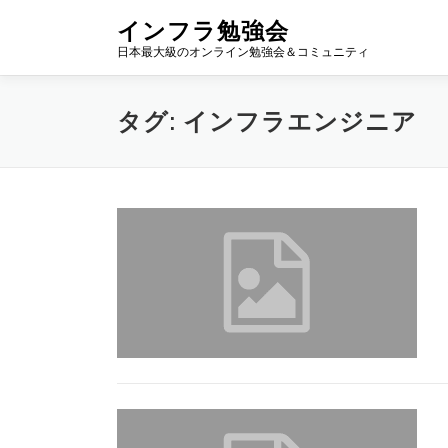
コ
インフラ勉強会
ン
日本最大級のオンライン勉強会＆コミュニティ
テ
ン
ツ
タグ:
インフラエンジニア
へ
ス
キ
ッ
プ